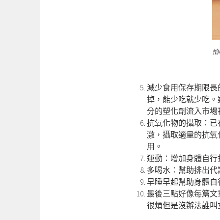
怕
減少食用保存期限長
掉，能少吃就少吃。
分的塑化劑流入市場
抗氧化物的攝取：已
激，攝取適量的抗氧
用。
運動：增加身體自行
多喝水：幫助排出代
早睡早起幫助身體自
最後三點好像每篇文
很煩但是沒辦法誰叫