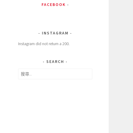
FACEBOOK
INSTAGRAM
Instagram did not return a 200.
SEARCH
搜
尋
關
鍵
字: