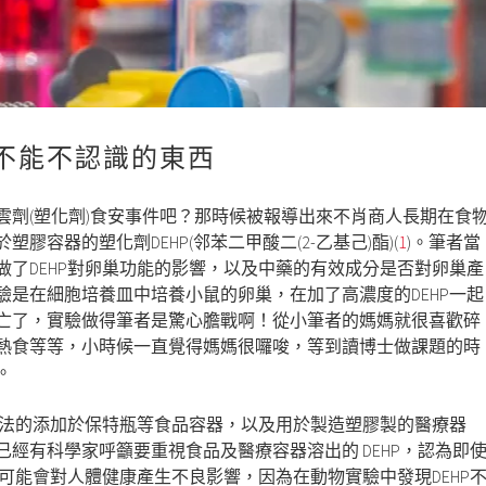
不能不認識的東西
起雲劑(塑化劑)食安事件吧？那時候被報導出來不肖商人長期在食
膠容器的塑化劑DEHP(邻苯二甲酸二(2-乙基己)酯)(
1
)。筆者當
做了DEHP對卵巢功能的影響，以及中藥的有效成分是否對卵巢產
驗是在細胞培養皿中培養小鼠的卵巢，在加了高濃度的DEHP一起
亡了，實驗做得筆者是驚心膽戰啊！從小筆者的媽媽就很喜歡碎
熱食等等，小時候一直覺得媽媽很囉唆，等到讀博士做課題的時
。
可合法的添加於保特瓶等食品容器，以及用於製造塑膠製的醫療器
經有科學家呼籲要重視食品及醫療容器溶出的 DEHP，認為即
就可能會對人體健康產生不良影響，因為在動物實驗中發現DEHP