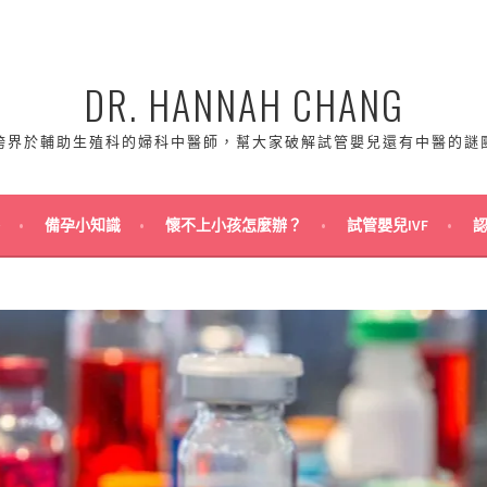
DR. HANNAH CHANG
跨界於輔助生殖科的婦科中醫師，幫大家破解試管嬰兒還有中醫的謎
備孕小知識
懷不上小孩怎麼辦？
試管嬰兒IVF