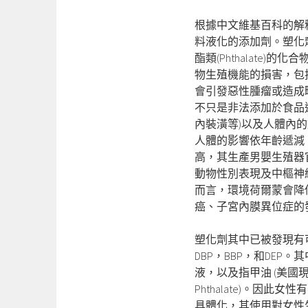
根據中文維基百科的解
料液化的添加劑。塑化
酯類(Phthalate
物生殖機能的損害，包
會引發惡性腫瘤或造成
不只是非法添加於食品
內裝潢等)以及人體內
人體的影響依年齡遞減
高，其生產男嬰生殖器
動物性別表現及中樞神
而言，環境荷爾蒙會降
癌、子宮內膜異位症的
塑化劑其中已被發現有可
DBP，BBP，和DEP。
其
液，以及指甲油 (美
Phthalate)。
具體化，其使用對女性