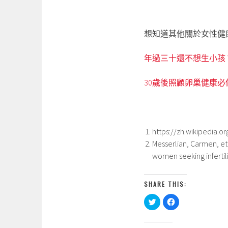
想知道其他關於女性健康的
年過三十還不想生小孩
30歲後照顧卵巢健康必
https://zh.wikipe
Messerlian, Carmen, et
women seeking infertili
SHARE THIS:
分
按
享
一
到
下
T
以
w
分