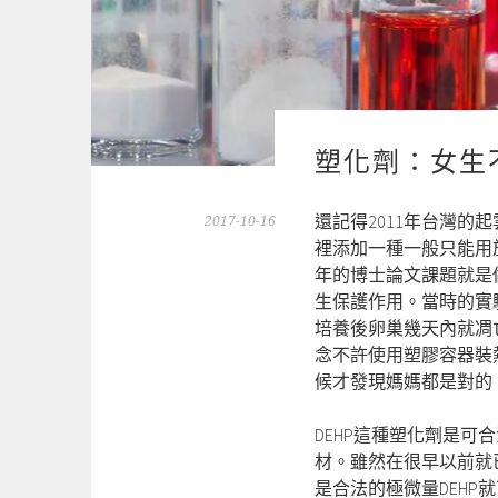
塑化劑：女生
還記得2011年台灣的
2017-10-16
裡添加一種一般只能用於塑
年的博士論文課題就是
生保護作用。當時的實
培養後卵巢幾天內就凋
念不許使用塑膠容器裝
候才發現媽媽都是對的
DEHP這種塑化劑是
材。雖然在很早以前就已
是合法的極微量DEHP