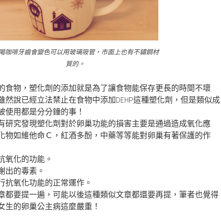
喝咖啡牙齒會變色可以用玻璃吸管，市面上也有不鏽鋼材
質的。
的食物，塑化劑的添加就是為了讓食物能保存更長的時間不壞
雖然說已經立法禁止在食物中添加DEHP這種塑化劑，但是類似成
被使用都是分分鐘的事！
有研究發現塑化劑對於卵巢功能的損害主要是通過造成氧化應
化物如維他命Ｃ，紅酒多酚，中藥等等能對卵巢有著保護的作
抗氧化的功能。
謝出的毒素。
行抗氧化功能的正常運作。
章都要提一遍，可能以後這種類似文章都還要再提，筆者也覺得
女生的卵巢公主病這麼嚴重！