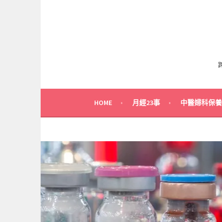
跳
至
主
要
內
容
HOME
月經23事
中醫婦科保養