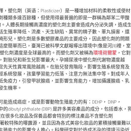
釋，
塑化劑（
英语：
Plasticizer
）是一種增加材料的柔軟性或使材
劑種類多達百餘種，但使用得最普遍的即是一群稱為鄰苯二甲酸
)的化合物。人體長期接觸高濃度的塑化劑主要會造成內分泌失調，造成
括生殖率降低、流產、天生缺陷、異常的精子數、睪丸損害，還
畸形兒。塑化劑是多數塑膠產品的主要成分，因此塑化劑的問題
這麼簡單而已，臺灣已被科學文獻報導出環境中(像是河川裡，室
的塑化劑濃度是
全球最高的。而塑化劑又被稱為
環境荷爾蒙
，它對
，對胎兒和新生兒影響最大。孕婦尿液中塑化劑代謝物濃度越
官先天性異常風險越高。在胎兒發育階段，影響生殖系統發育及
經系統發展，孩童學習能力低落、注意力無法集中等。對成年人
低免疫力，引發甲狀腺癌，並影響生育能力，增加攝護腺癌、乳
發生機率。
能造成癌症，或是影響動物生殖能力的有：DEHP， DINP，
中的dibutyl phthalate (DBP) 是許多美容產品的成分，包括香水，
國現在很多化妝品及保養品都會特別的標注產品不含塑化劑
因此女性有著較特殊的曝露源，並且因為各式美容化妝品的累積接觸量難以
生殖能力的影響令人擔心。科學研究對於造成不孕的環境污染近