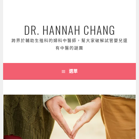
跳
至
主
DR. HANNAH CHANG
要
內
容
跨界於輔助生殖科的婦科中醫師，幫大家破解試管嬰兒還
有中醫的謎團
選單