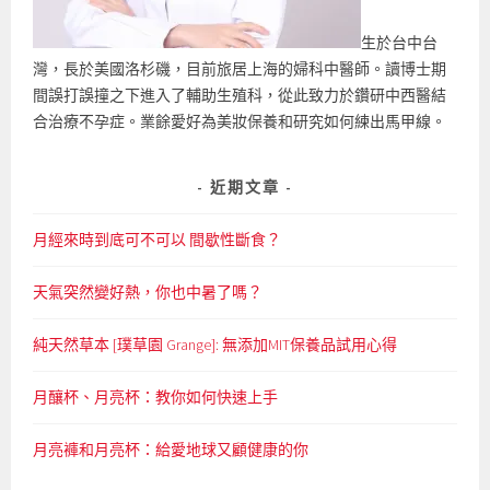
生於台中台
灣，長於美國洛杉磯，目前旅居上海的婦科中醫師。讀博士期
間誤打誤撞之下進入了輔助生殖科，從此致力於鑽研中西醫結
合治療不孕症。業餘愛好為美妝保養和研究如何練出馬甲線。
近期文章
月經來時到底可不可以 間歇性斷食？
天氣突然變好熱，你也中暑了嗎？
純天然草本 [璞草園 Grange]: 無添加MIT保養品試用心得
月釀杯、月亮杯：教你如何快速上手
月亮褲和月亮杯：給愛地球又顧健康的你