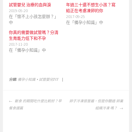
啟
試管嬰兒 治療的血與淚
年過三十還不想生小孩？寫
)
2019-05-20
給正在考慮凍卵的你
在「懷不上小孩怎麼辦？」
2017-09-25
中
在「備孕小知識」中
你真的需要做試管嗎？分清
生育能力低下和不孕
2017-11-20
在「備孕小知識」中
分類:
備孕小知識
、
試管嬰兒IVF
|
標
籤
:
文
試
斷食 的期間吃什麼比較好？早
卵子冷凍很普遍，但是你聽過 卵巢
章
管
餐食譜篇
組織冷凍 嗎？
導
嬰
覽
兒