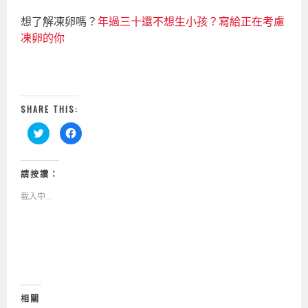
想了解凍卵嗎？
年過三十還不想生小孩？寫給正在考慮
凍卵的你
SHARE THIS:
分
按
享
一
到
下
T
以
w
分
i
享
請按讚：
t
至
t
F
載入中...
e
a
r
c
(
e
在
b
新
o
視
o
窗
k
中
(
開
在
啟
新
)
視
窗
中
相關
開