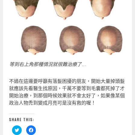
等到右上角那種情況就很難治療了…
不過在這邊要呼籲有落髮困擾的朋友，開始大量掉頭髮
就應該先看醫生找原因，千萬不要等到毛囊都死掉了才
開始治療，到那個時候效果就不會太好了，如果像某個
政治人物禿到變成月亮可是沒有救的喔！
SHARE THIS:
分
按
享
一