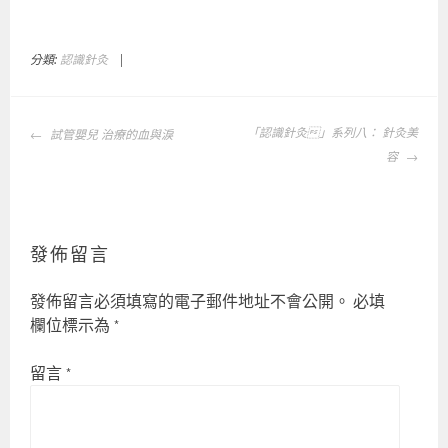
分類:
認識針灸
|
標
籤
:
文
P
「認識針灸」系列八： 針灸美
試管嬰兒 治療的血與淚
章
R
容
導
P
覽
,
中
發佈留言
醫
,
發佈留言必須填寫的電子郵件地址不會公開。
必填
注
欄位標示為
*
射
,
留言
*
生
長
因
子