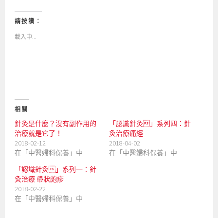
到
下
T
以
w
分
i
享
請按讚：
t
至
t
F
載入中...
e
a
r
c
(
e
在
b
新
o
視
o
窗
k
中
(
開
在
啟
新
)
視
窗
中
相關
開
啟
針灸是什麼？沒有副作用的
「認識針灸」系列四：針
)
治療就是它了！
灸治療痛經
2018-02-12
2018-04-02
在「中醫婦科保養」中
在「中醫婦科保養」中
「認識針灸」系列一：針
灸治療 帶狀皰疹
2018-02-22
在「中醫婦科保養」中