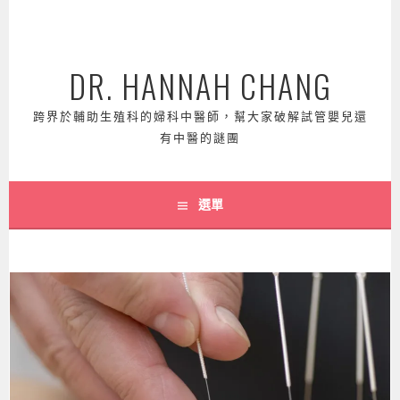
跳
至
主
DR. HANNAH CHANG
要
內
容
跨界於輔助生殖科的婦科中醫師，幫大家破解試管嬰兒還
有中醫的謎團
選單