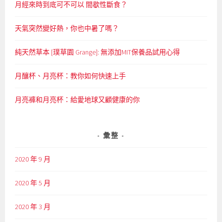
月經來時到底可不可以 間歇性斷食？
天氣突然變好熱，你也中暑了嗎？
純天然草本 [璞草園 Grange]: 無添加MIT保養品試用心得
月釀杯、月亮杯：教你如何快速上手
月亮褲和月亮杯：給愛地球又顧健康的你
彙整
2020 年 9 月
2020 年 5 月
2020 年 3 月