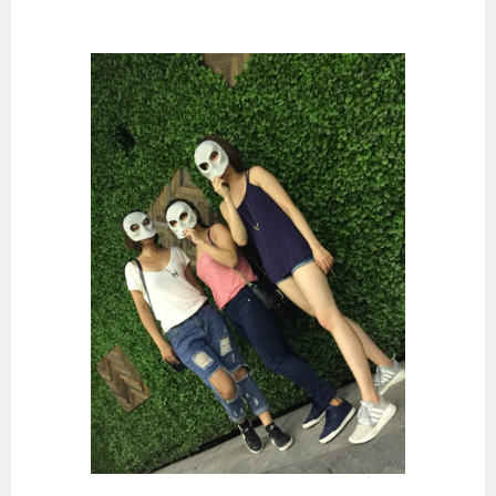
跳
至
主
要
內
容