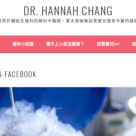
DR. HANNAH CHANG
跨界於輔助生殖科的婦科中醫師，幫大家破解試管嬰兒還有中醫的謎
備孕小知識
懷不上小孩怎麼辦？
試管嬰兒IVF
G-FACEBOOK