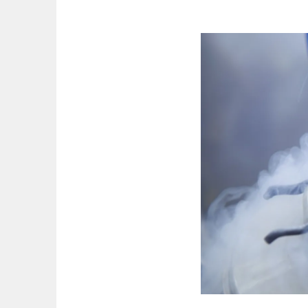
跳
至
主
要
內
容