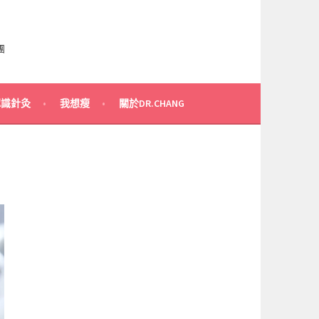
團
認識針灸
我想瘦
關於DR.CHANG