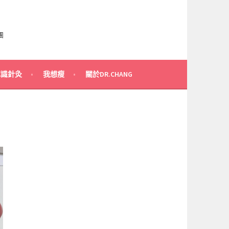
團
認識針灸
我想瘦
關於DR.CHANG