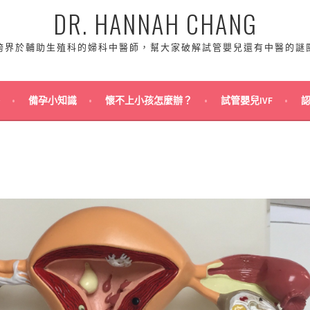
DR. HANNAH CHANG
跨界於輔助生殖科的婦科中醫師，幫大家破解試管嬰兒還有中醫的謎
備孕小知識
懷不上小孩怎麼辦？
試管嬰兒IVF