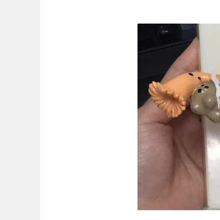
跳
至
主
要
內
容