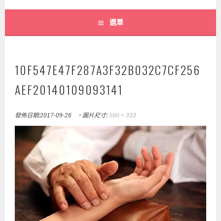
選單
10F547E47F287A3F32B032C7CF256
AEF20140109093141
發佈日期:
2017-09-26
，圖片尺寸:
500 × 333