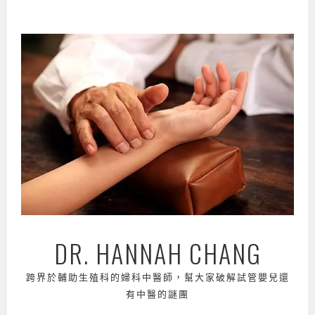
跳
至
主
要
內
容
DR. HANNAH CHANG
跨界於輔助生殖科的婦科中醫師，幫大家破解試管嬰兒還
有中醫的謎團