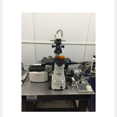
跳
至
主
要
內
容