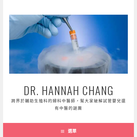
跳
至
主
要
內
容
DR. HANNAH CHANG
跨界於輔助生殖科的婦科中醫師，幫大家破解試管嬰兒還
有中醫的謎團
選單